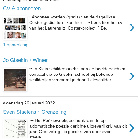
CV & abonneren
• Abonnee worden (gratis) van de dagelijkse
›
Coster-gedichten kan hier . • Lees hier het cv
van het Laurens jz. Coster-project. " Ee...
1 opmerking:
Jo Gisekin • Winter
›
•• In Klein schildersboek staan de beeldgedichten
centraal die Jo Gisekin schreef bij bekende
schilderijen vervaardigd door ‘Leieschilder...
woensdag 26 januari 2022
Sven Staelens • Grenzeling
›
•• Het Poëzieweekgeschenk van de op
axiomatische poëzie gerichte uitgeverij crU van dit
jaar, Grenzeling , is geschreven door sven
staele...